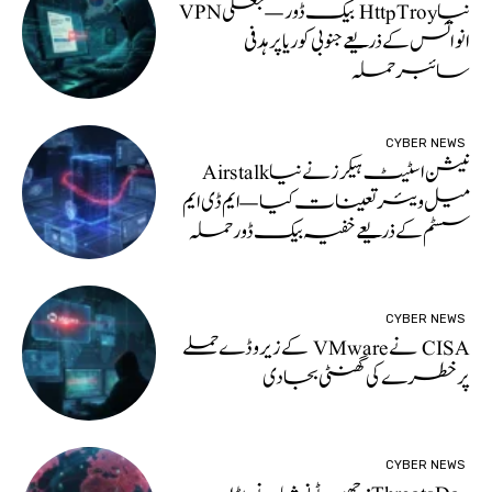
نیا HttpTroy بیک ڈور — جعلی VPN
انوائس کے ذریعے جنوبی کوریا پر ہدفی
سائبر حملہ
CYBER NEWS
نیشن اسٹیٹ ہیکرز نے نیا Airstalk
میل ویئر تعینات کیا — ایم ڈی ایم
سسٹم کے ذریعے خفیہ بیک ڈورحملہ
CYBER NEWS
CISA نے VMware کے زیرو ڈے حملے
پر خطرے کی گھنٹی بجا دی
CYBER NEWS