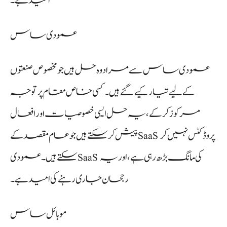
امید ہے۔
عمودی ساس
عمودی ساس سے مراد وہ حل ہیں جو مخصوص صنعتوں
کے لیے تیار کیے گئے ہیں۔ کسی خاص مقام پر توجہ
مرکوز کرکے، یہ حل ایسی خصوصیات اور افعال
پیش کر سکتے ہیں جو عام مقصد کے SaaS پروڈکٹس نہیں کر
سکتے ہیں۔ عمودی SaaS کی مانگ بڑھ رہی ہے، اور یہ
رجحان جاری رہنے کی امید ہے۔
موبائل ساس