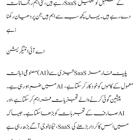
رہے ہیں، کئی اہم رجحانات SaaS کے مستقبل کو تشکیل
دے رہے ہیں۔ یہاں کچھ سب سے اہم ہیں جن پر دھیان رکھنا
ہے:
اے آئی انٹیگریشن
مصنوعی ذہانت (AI) تیزی سے SaaS پلیٹ فارمز
میں ضم ہو رہی ہے۔ AI معمول کے کاموں کو خودکار کر سکتا ہے،
پیشین گوئی کرنے والے تجزیات فراہم کر سکتا ہے، اور
صارف کے تجربات کو بڑھا سکتا ہے۔ جیسا کہ AI
ٹیکنالوجی آگے بڑھ رہی ہے، SaaS میں اس کا کردار بڑھنے کی