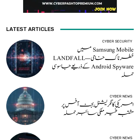
LATEST ARTICLES
CYBER SECURITY
Samsung Mobile میں
خطرناک خامی — LANDFALL
Android Spyware کے ذریعے جاسوسی
حملہ
CYBER NEWS
امریکی کانگریشنل بجٹ آفس پر
مشتبہ غیر ملکی سائبر حملہ
CYBER NEWS