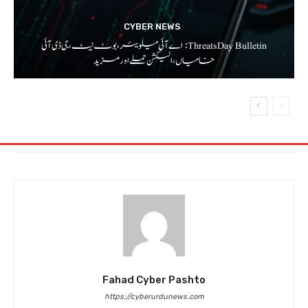
CYBER NEWS
ThreatsDay Bulletin: اے آئی میلویئر، بوٹ نیٹ، جی ڈی آئی
خامیاں، الیکشن حملے اور مزید
Fahad Cyber Pashto
https://cyberurdunews.com