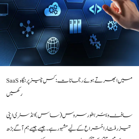
SaaS میں ابھرتے ہوئے رجحانات: کس چیز پر نگاہ
رکھیں
سافٹ ویئر بطور سروس (ساس) انڈسٹری اپنی
تیز رفتار اختراع کے لیے مشہور ہے۔ جیسے جیسے ہم آگے بڑھ