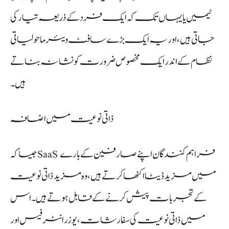
ٹیمیں یا یہاں تک کہ ایک فرد کے ذریعہ تیار کی
جاتی ہیں، اور یہ ایک بڑے سافٹ ویئر ماحولیاتی
نظام کے اندر ایک مخصوص ضرورت کو نشانہ بناتے
ہیں۔
ذاتی نوعیت میں اضافہ
جیسا کہ SaaS فراہم کنندگان اپنے صارفین کے بارے
میں مزید ڈیٹا اکٹھا کرتے ہیں، وہ مزید ذاتی نوعیت
کے تجربات پیش کرنے کے قابل ہوتے ہیں۔ اس
میں ذاتی نوعیت کی سفارشات، یوزر انٹرفیس اور