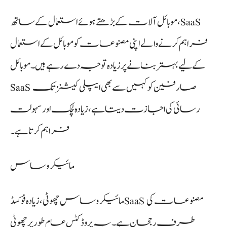
موبائل آلات کے بڑھتے ہوئے استعمال کے ساتھ، SaaS
فراہم کرنے والے اپنی مصنوعات کو موبائل کے استعمال
کے لیے بہتر بنانے پر زیادہ توجہ دے رہے ہیں۔ موبائل
SaaS صارفین کو کہیں سے بھی ایپلی کیشنز تک
رسائی کی اجازت دیتا ہے، زیادہ لچک اور سہولت
فراہم کرتا ہے۔
مائیکرو ساس
مائیکرو ساس چھوٹی، زیادہ فوکسڈ SaaS مصنوعات کی
طرف رجحان ہے۔ یہ پروڈکٹس عام طور پر چھوٹی