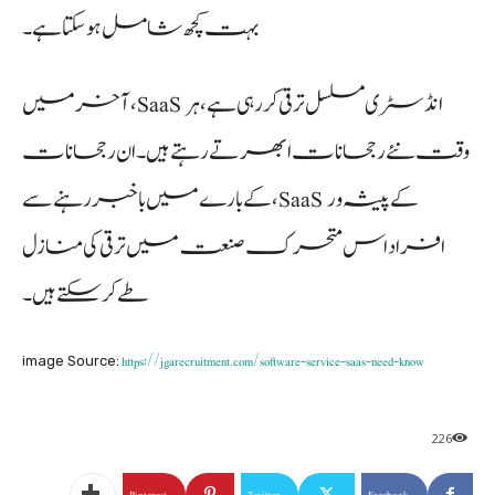
بہت کچھ شامل ہو سکتا ہے۔
آخر میں، SaaS انڈسٹری مسلسل ترقی کر رہی ہے، ہر
وقت نئے رجحانات ابھرتے رہتے ہیں۔ ان رجحانات
کے بارے میں باخبر رہنے سے، SaaS کے پیشہ ور
افراد اس متحرک صنعت میں ترقی کی منازل
طے کر سکتے ہیں۔
https://jgarecruitment.com/software-service-saas-need-know
image Source:
226
Pinterest
Twitter
Facebook