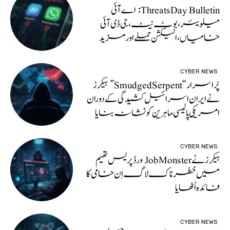
ThreatsDay Bulletin: اے آئی
میلویئر، بوٹ نیٹ، جی ڈی آئی
خامیاں، الیکشن حملے اور مزید
CYBER NEWS
پُراسرار “SmudgedSerpent” ہیکرز
نے ایران اسرائیل کشیدگی کے دوران
امریکی پالیسی ماہرین کونشانہ بنایا
CYBER NEWS
ہیکرز نے JobMonster ورڈپریس تھیم
میں خطرناک لاگ اِن خامی کا
فائدہ اُٹھایا
CYBER NEWS